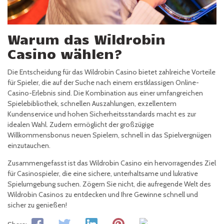
Warum das Wildrobin
Casino wählen?
Die Entscheidung für das Wildrobin Casino bietet zahlreiche Vorteile
für Spieler, die auf der Suche nach einem erstklassigen Online-
Casino-Erlebnis sind. Die Kombination aus einer umfangreichen
Spielebibliothek, schnellen Auszahlungen, exzellentem
Kundenservice und hohen Sicherheitsstandards macht es zur
idealen Wahl. Zudem ermöglicht der großzügige
Willkommensbonus neuen Spielern, schnell in das Spielvergnügen
einzutauchen.
Zusammengefasst ist das Wildrobin Casino ein hervorragendes Ziel
für Casinospieler, die eine sichere, unterhaltsame und lukrative
Spielumgebung suchen. Zögern Sie nicht, die aufregende Welt des
Wildrobin Casinos zu entdecken und Ihre Gewinne schnell und
sicher zu genießen!