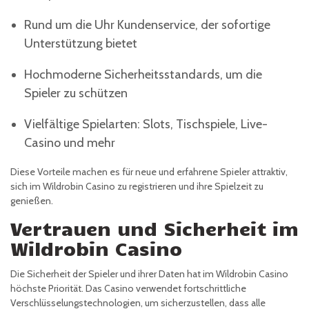
Rund um die Uhr Kundenservice, der sofortige
Unterstützung bietet
Hochmoderne Sicherheitsstandards, um die
Spieler zu schützen
Vielfältige Spielarten: Slots, Tischspiele, Live-
Casino und mehr
Diese Vorteile machen es für neue und erfahrene Spieler attraktiv,
sich im Wildrobin Casino zu registrieren und ihre Spielzeit zu
genießen.
Vertrauen und Sicherheit im
Wildrobin Casino
Die Sicherheit der Spieler und ihrer Daten hat im Wildrobin Casino
höchste Priorität. Das Casino verwendet fortschrittliche
Verschlüsselungstechnologien, um sicherzustellen, dass alle