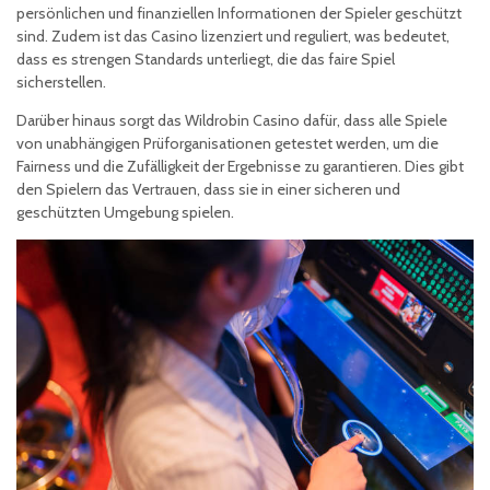
persönlichen und finanziellen Informationen der Spieler geschützt
sind. Zudem ist das Casino lizenziert und reguliert, was bedeutet,
dass es strengen Standards unterliegt, die das faire Spiel
sicherstellen.
Darüber hinaus sorgt das Wildrobin Casino dafür, dass alle Spiele
von unabhängigen Prüforganisationen getestet werden, um die
Fairness und die Zufälligkeit der Ergebnisse zu garantieren. Dies gibt
den Spielern das Vertrauen, dass sie in einer sicheren und
geschützten Umgebung spielen.